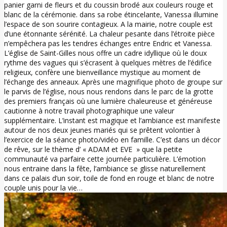
panier garni de fleurs et du coussin brodé aux couleurs rouge et
blanc de la cérémonie. dans sa robe étincelante, Vanessa illumine
l’espace de son sourire contagieux. A la mairie, notre couple est
d’une étonnante sérénité. La chaleur pesante dans l’étroite pièce
n’empêchera pas les tendres échanges entre Endric et Vanessa.
L’église de Saint-Gilles nous offre un cadre idyllique où le doux
rythme des vagues qui s’écrasent à quelques mètres de l’édifice
religieux, confère une bienveillance mystique au moment de
l’échange des anneaux. Après une magnifique photo de groupe sur
le parvis de l’église, nous nous rendons dans le parc de la grotte
des premiers français où une lumière chaleureuse et généreuse
cautionne à notre travail photographique une valeur
supplémentaire. L’instant est magique et l’ambiance est manifeste
autour de nos deux jeunes mariés qui se prêtent volontier à
l’exercice de la séance photo/vidéo en famille. C’est dans un décor
de rêve, sur le thème d’ « ADAM et EVE » que la petite
communauté va parfaire cette journée particulière. L’émotion
nous entraine dans la fête, l’ambiance se glisse naturellement
dans ce palais d’un soir, toile de fond en rouge et blanc de notre
couple unis pour la vie…